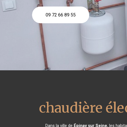
09 72 66 89 55
chaudière éle
Dans la ville de
Épinay sur Seine
, les habit