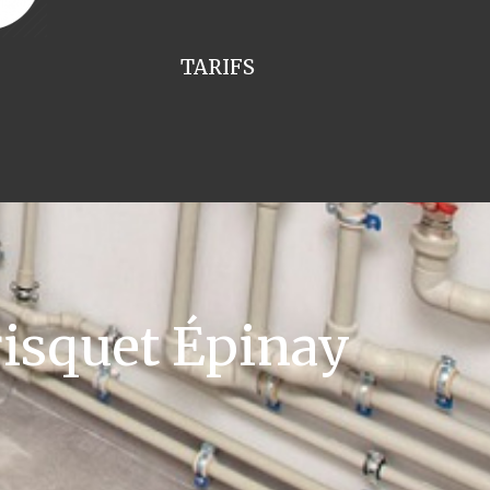
TARIFS
isquet Épinay