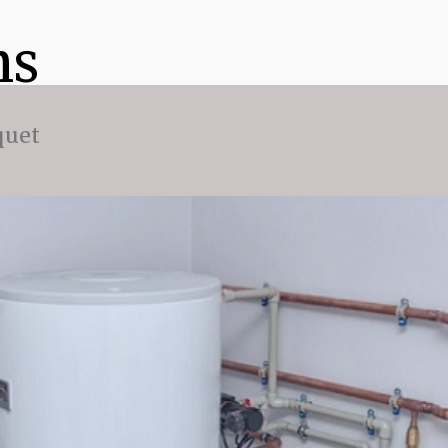
ns
quet