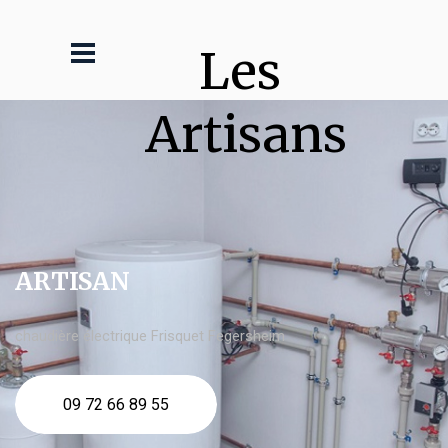
Les 
Artisans
ARTISAN
chaudière électrique Frisquet Fegersheim
09 72 66 89 55