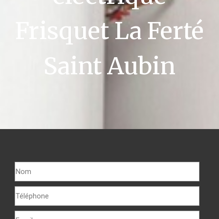
Frisquet La Ferté
Saint Aubin