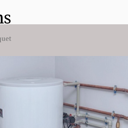
ns
quet