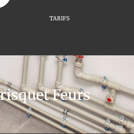
TARIFS
risquet Feurs