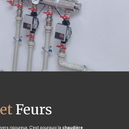
et
Feurs
ivers rigoureux. C'est pourquoi la
chaudière