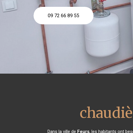
09 72 66 89 55
chaudiè
Dans la ville de
Feurs
, les habitants ont be