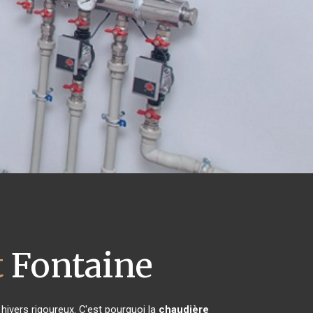
t
Fontaine
 hivers rigoureux. C'est pourquoi la
chaudière