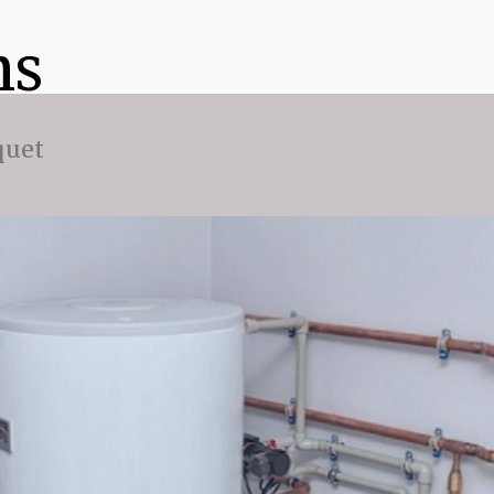
ns
quet