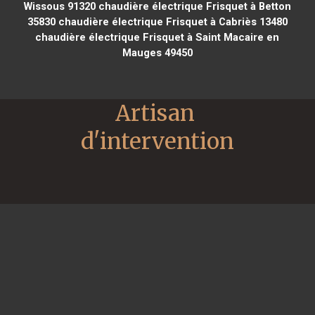
Wissous 91320
chaudière électrique Frisquet à Betton
35830
chaudière électrique Frisquet à Cabriès 13480
chaudière électrique Frisquet à Saint Macaire en
Mauges 49450
Artisan 
d'intervention