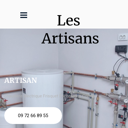
Les 
Artisans
ARTISAN
chaudière électrique Frisquet Fontenay le Comte
09 72 66 89 55