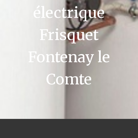
électrique
Frisquet
Fontenay le
Comte