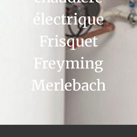
électrique
Frisquet
Freyming
Merlebach