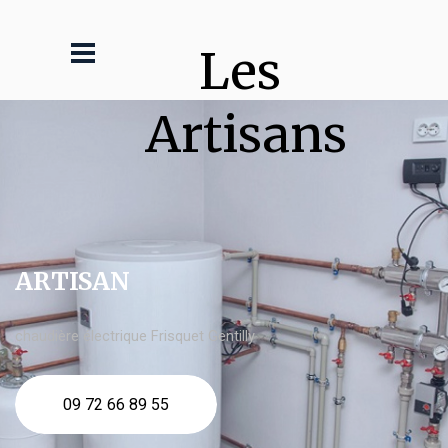
Les 
Artisans
ARTISAN
chaudière électrique Frisquet Gentilly
09 72 66 89 55