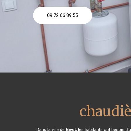
09 72 66 89 55
chaudiè
Dans la ville de
Givet
, les habitants ont besoin d'