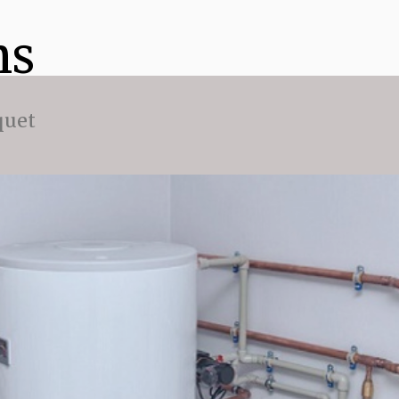
ns
quet