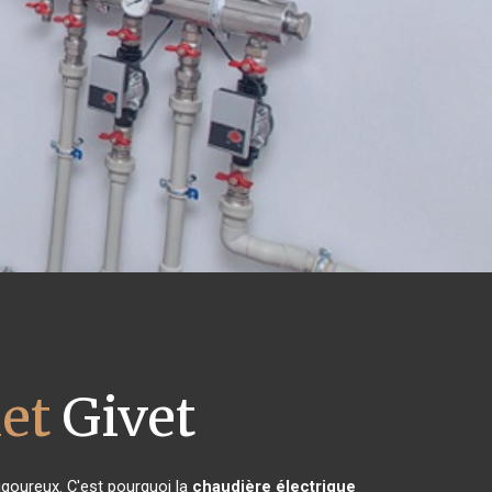
et
Givet
rigoureux. C'est pourquoi la
chaudière électrique