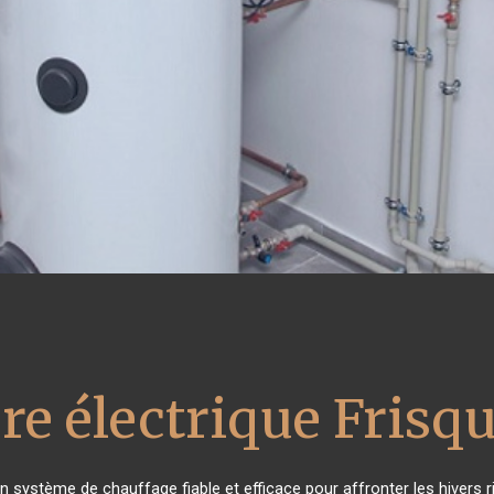
re électrique Frisqu
un système de chauffage fiable et efficace pour affronter les hivers 