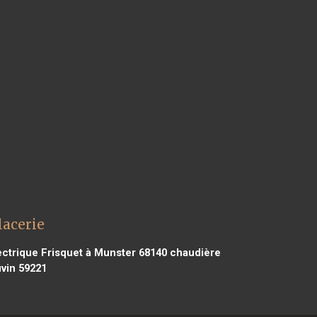
lacerie
ctrique Frisquet à Munster 68140
chaudière
uvin 59221