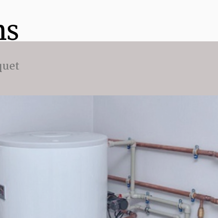
ns
quet