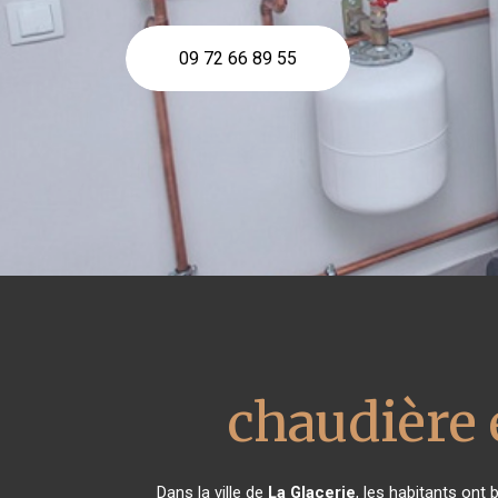
09 72 66 89 55
chaudière 
Dans la ville de
La Glacerie
, les habitants ont