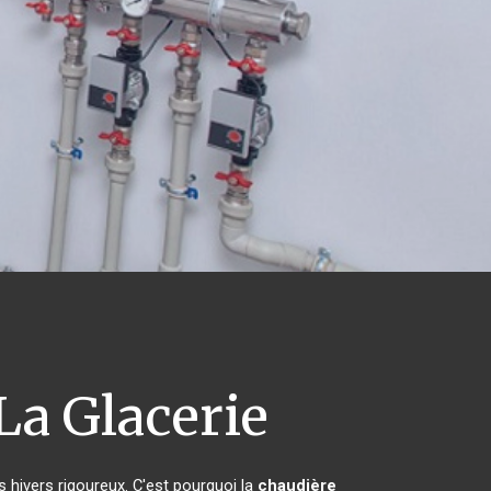
La Glacerie
s hivers rigoureux. C'est pourquoi la
chaudière