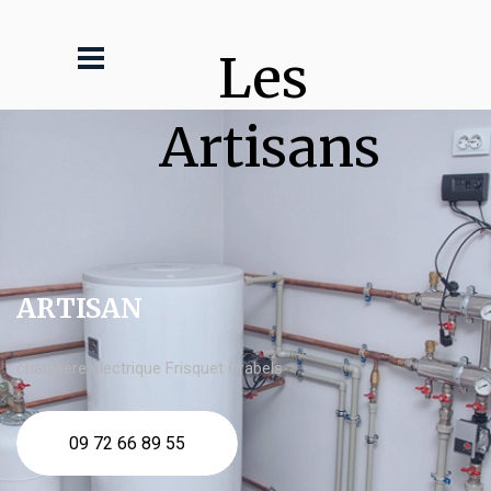
Les 
Artisans
ARTISAN
chaudière électrique Frisquet Grabels
09 72 66 89 55