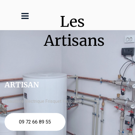
Les 
Artisans
ARTISAN
chaudière électrique Frisquet Hasparren
09 72 66 89 55