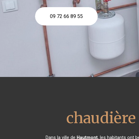
09 72 66 89 55
chaudière 
Dans la ville de
Hautmont
, les habitants ont 