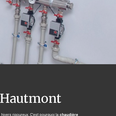
Hautmont
 hivers rigoureux. C'est pourquoi la
chaudière