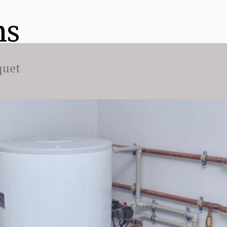
ns
quet