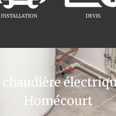
INSTALLATION
DEVIS
haudière électriqu
Homécourt