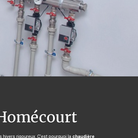
Homécourt
s hivers rigoureux. C'est pourquoi la
chaudière