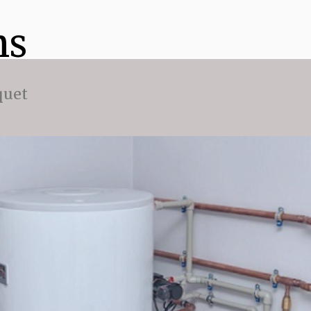
ns
quet