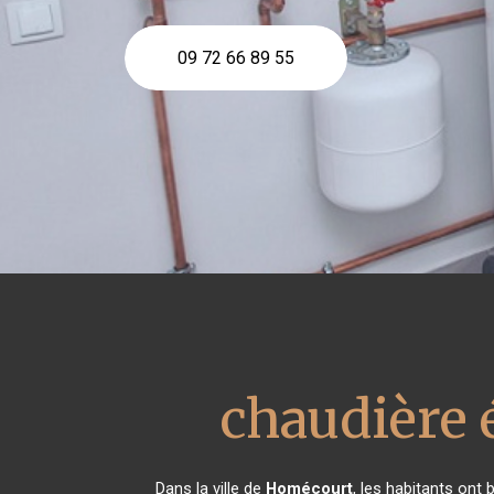
09 72 66 89 55
chaudière 
Dans la ville de
Homécourt
, les habitants ont