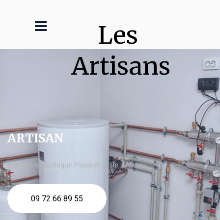
Les 
Artisans
ARTISAN
chaudière électrique Frisquet L'Isle d'Abeau
09 72 66 89 55