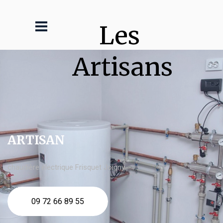
Les 
Artisans
ARTISAN
chaudière électrique Frisquet Joigny
09 72 66 89 55