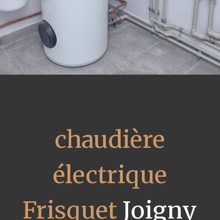
chaudière
électrique
Frisquet
Joigny