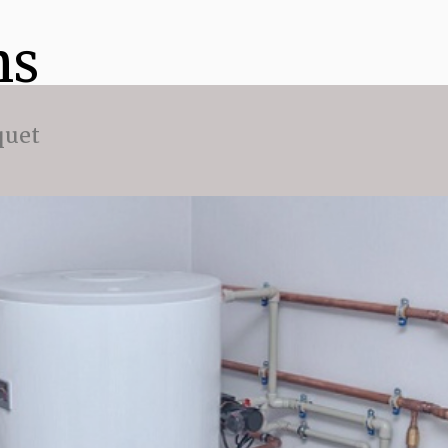
ns
quet