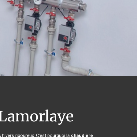
Lamorlaye
 hivers rigoureux. C'est pourquoi la
chaudière