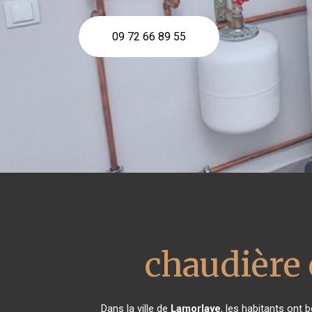
09 72 66 89 55
chaudière 
Dans la ville de
Lamorlaye
, les habitants ont 