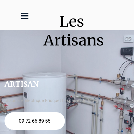
Les 
Artisans
ARTISAN
chaudière électrique Frisquet Lesparre Médoc
09 72 66 89 55