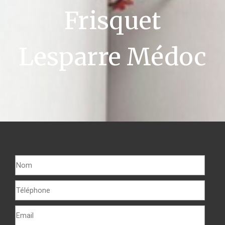
Frisquet
Lesparre Médoc