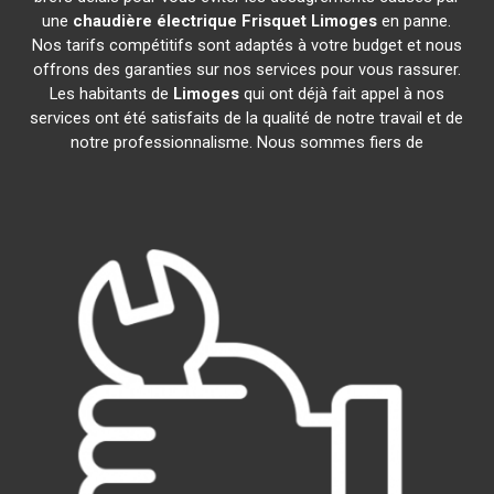
une
chaudière électrique Frisquet
Limoges
en panne.
Nos tarifs compétitifs sont adaptés à votre budget et nous
offrons des garanties sur nos services pour vous rassurer.
Les habitants de
Limoges
qui ont déjà fait appel à nos
services ont été satisfaits de la qualité de notre travail et de
notre professionnalisme. Nous sommes fiers de