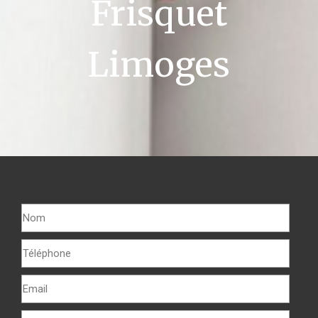
Frisquet
Limoges