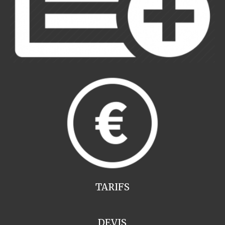
TARIFS
DEVIS