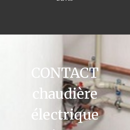
CONTACT
chaudière
électrique