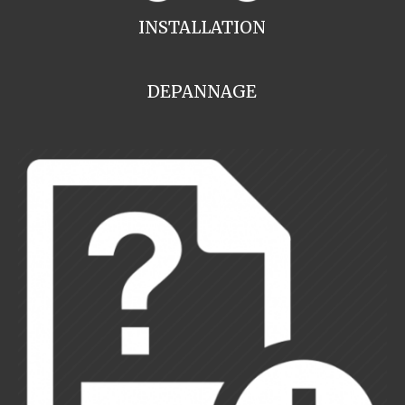
INSTALLATION
DEPANNAGE