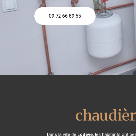
09 72 66 89 55
chaudièr
Dans la ville de
Lodève
, les habitants ont be