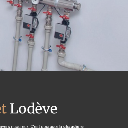
t
Lodève
hivers rigoureux. C'est pourquoi la
chaudière