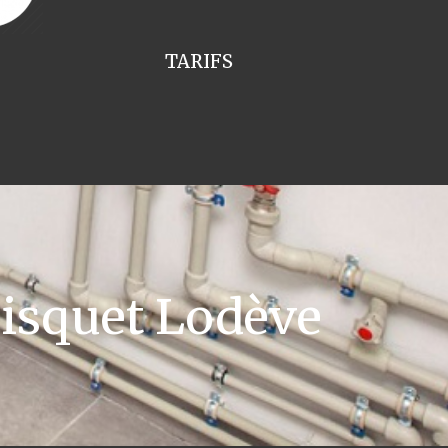
TARIFS
isquet Lodève