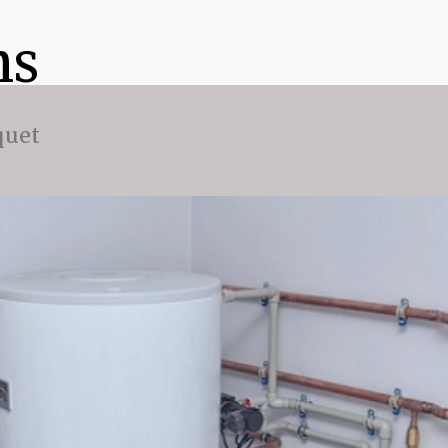
ns
quet