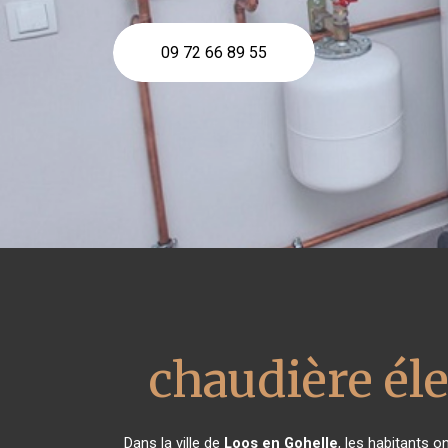
09 72 66 89 55
chaudière él
Dans la ville de
Loos en Gohelle
, les habitants o