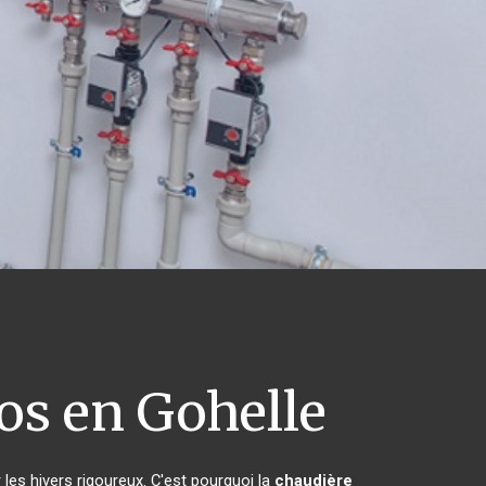
s en Gohelle
 les hivers rigoureux. C'est pourquoi la
chaudière