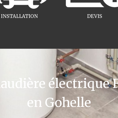
INSTALLATION
DEVIS
udière électrique F
en Gohelle