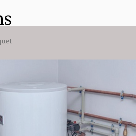
ns
quet