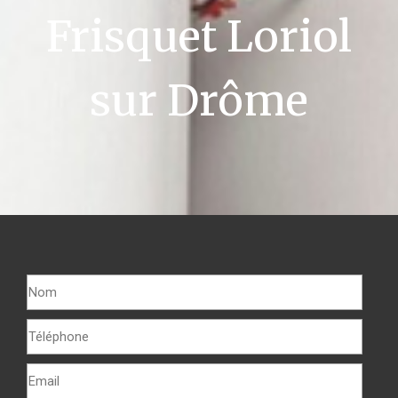
Frisquet Loriol
sur Drôme