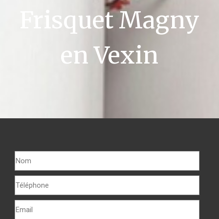
Frisquet Magny
en Vexin