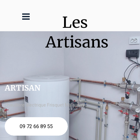
Les 
Artisans
ARTISAN
chaudière électrique Frisquet Malaunay
09 72 66 89 55