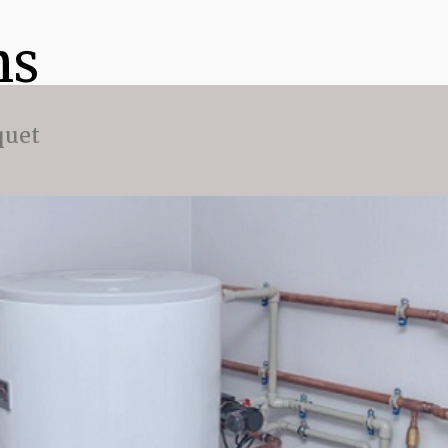
ns
quet