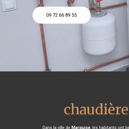
09 72 66 89 55
chaudière
Dans la ville de
Marquise
, les habitants ont 