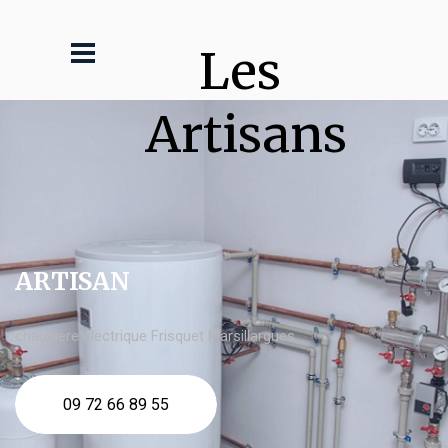
Les 
Artisans
ARTISAN
chaudière électrique Frisquet Marsillargues
09 72 66 89 55