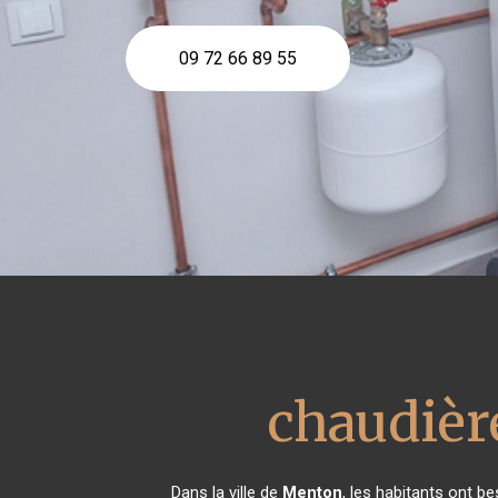
09 72 66 89 55
chaudière
Dans la ville de
Menton
, les habitants ont b