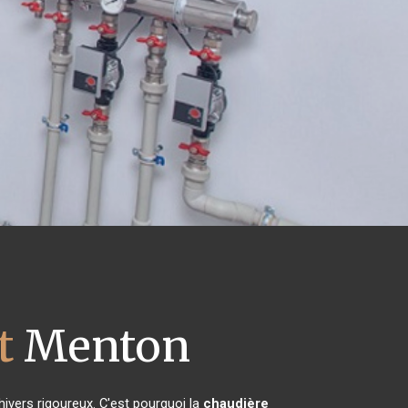
t
Menton
hivers rigoureux. C'est pourquoi la
chaudière