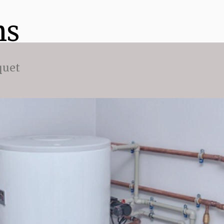
ns
quet