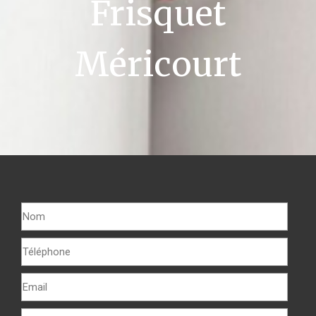
Frisquet
Méricourt