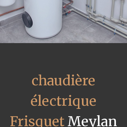
chaudière
électrique
Frisquet
Meylan