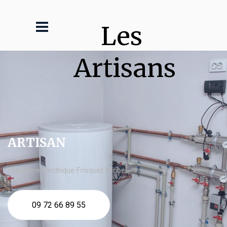
Les 
Artisans
ARTISAN
chaudière électrique Frisquet Miribel
09 72 66 89 55