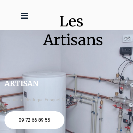
Les 
Artisans
ARTISAN
chaudière électrique Frisquet Montigny en Ostrevent
09 72 66 89 55