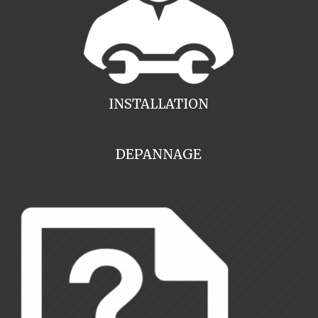
INSTALLATION
DEPANNAGE