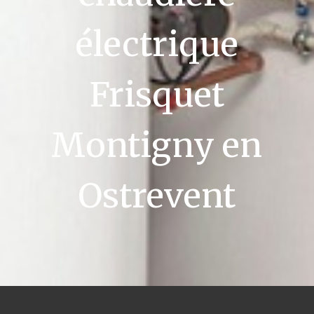
électrique
Frisquet
Montigny en
Ostrevent