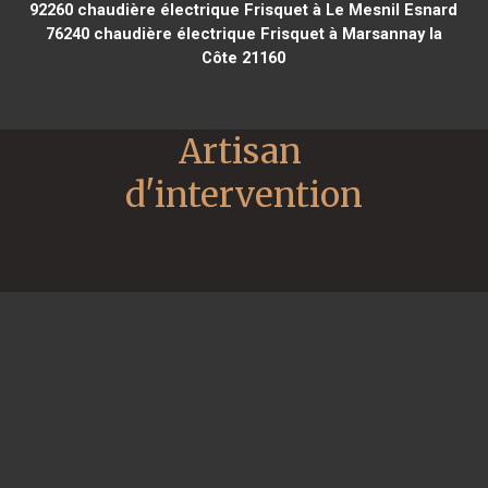
92260
chaudière électrique Frisquet à Le Mesnil Esnard
76240
chaudière électrique Frisquet à Marsannay la
Côte 21160
Artisan 
d'intervention