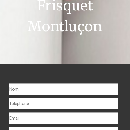
Frisquet
Montluçon