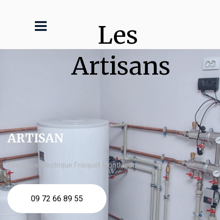
Les 
Artisans
ARTISAN
chaudière électrique Frisquet Montluçon
09 72 66 89 55