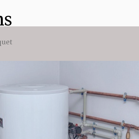
ns
quet