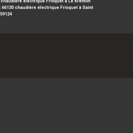
chaudière électrique Frisquet à Le Kremlin
t 66130
chaudière électrique Frisquet à Saint
 59124