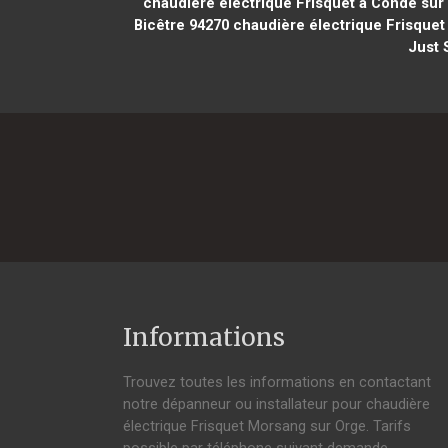
chaudière électrique Frisquet à Condé sur
Bicêtre 94270
chaudière électrique Frisquet 
Just 
Informations
Trouvez toutes les informations en contactant
notre dépanneur ou installateur pour chaudière
électrique Frisquet Morsang sur Orge. Tarifs
possible par téléphone suivant demande,