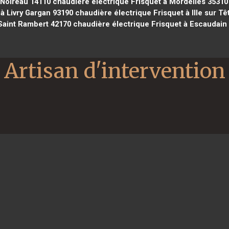
 Noireau 14110
chaudière électrique Frisquet à Mordelles 35310
à Livry Gargan 93190
chaudière électrique Frisquet à Ille sur Tê
Saint Rambert 42170
chaudière électrique Frisquet à Escaudain
Artisan d'intervention