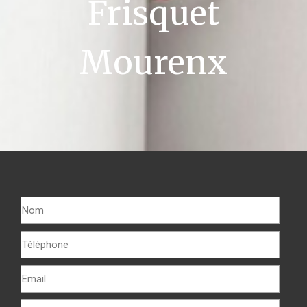
Frisquet
Mourenx