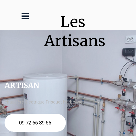
Les 
Artisans
ARTISAN
chaudière électrique Frisquet Narbonne
09 72 66 89 55