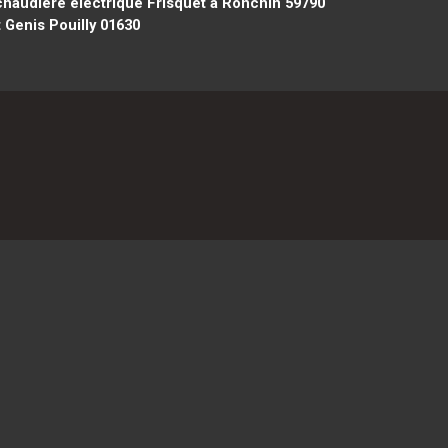
haudière électrique Frisquet à Ronchin 59790
 Genis Pouilly 01630