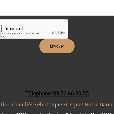
Téléphone: 09 72 66 89 55
tion chaudière électrique Frisquet Notre Dame