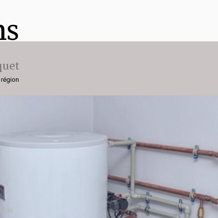
ns
quet
 région
ville