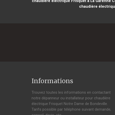
chaudière électrique Frisquet à La Garenne 
chaudière électriqu
Informations
Trouvez toutes les informations en contactant
notre dépanneur ou installateur pour chaudière
électrique Frisquet Notre Dame de Bondeville.
Tarifs possible par téléphone suivant demande,
conseil, devis, etc.