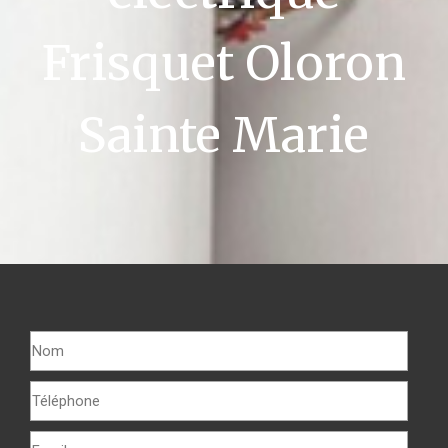
Frisquet Oloron
Sainte Marie