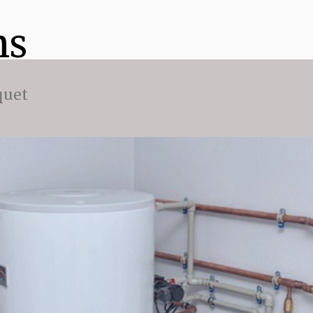
ns
quet