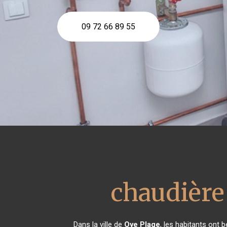
09 72 66 89 55
chaudière
Dans la ville de
Oye Plage
, les habitants ont 