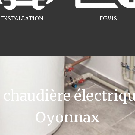
INSTALLATION
DEVIS
haudière électriqu
Oyonnax