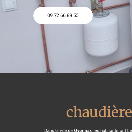
09 72 66 89 55
chaudière
Dans la ville de
Oyonnax
, les habitants ont b