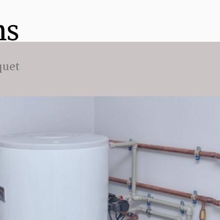
ns
quet