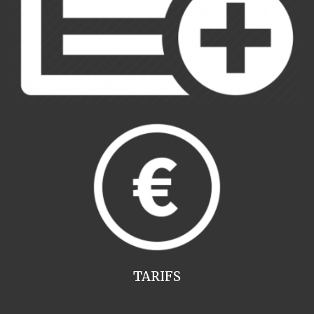
TARIFS