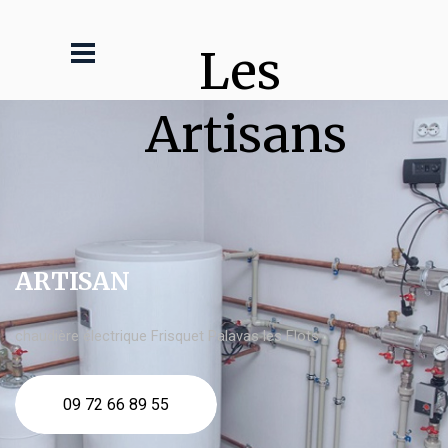
Les 
Artisans
ARTISAN
chaudière électrique Frisquet Palavas les Flots
09 72 66 89 55