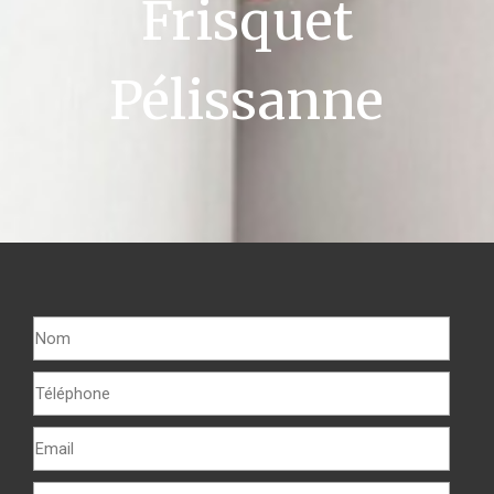
Frisquet
Pélissanne