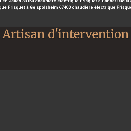
 en Jalles 33160
chaudière électrique Frisquet à Gannat 03800
c
que Frisquet à Geispolsheim 67400
chaudière électrique Frisque
Artisan d'intervention