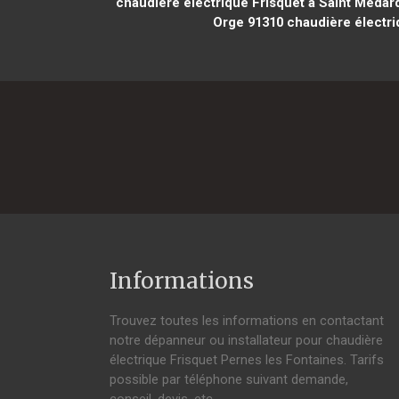
chaudière électrique Frisquet à Saint Médard
Orge 91310
chaudière électri
Informations
Trouvez toutes les informations en contactant
notre dépanneur ou installateur pour chaudière
électrique Frisquet Pernes les Fontaines. Tarifs
possible par téléphone suivant demande,
conseil, devis, etc.