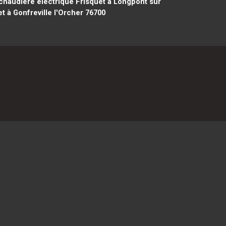
haudière électrique Frisquet à Longpont sur
t à Gonfreville l'Orcher 76700