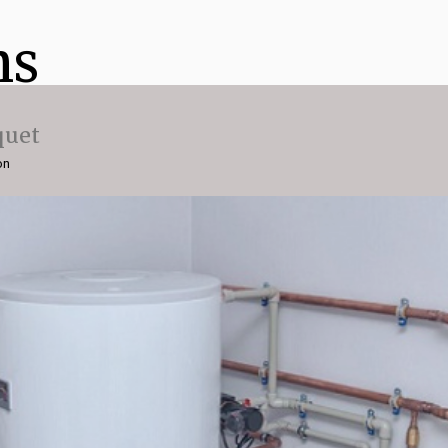
ns
quet
on