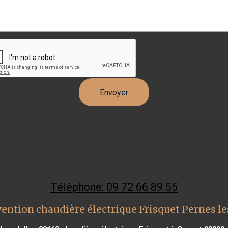
Téléphone: 09 72 66 89 55
ention chaudière électrique Frisquet Pernes l