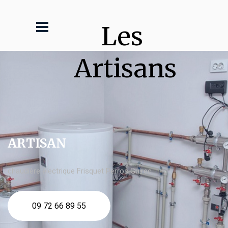
Les 
Artisans
ARTISAN
chaudière électrique Frisquet Perros Guirec
09 72 66 89 55