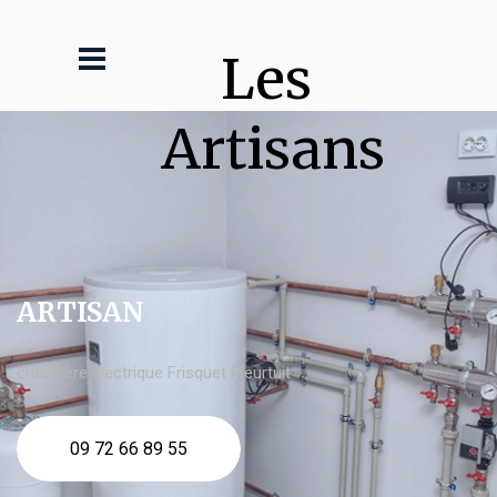
Les 
Artisans
ARTISAN
chaudière électrique Frisquet Pleurtuit
09 72 66 89 55