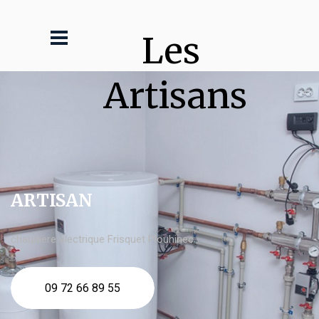
Les 
Artisans
ARTISAN
chaudière électrique Frisquet Plouhinec
09 72 66 89 55