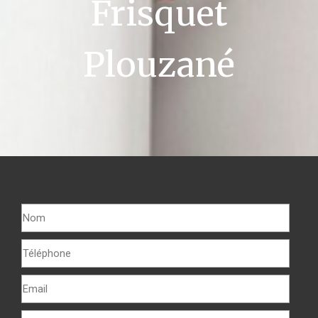
Frisquet
Plouzané