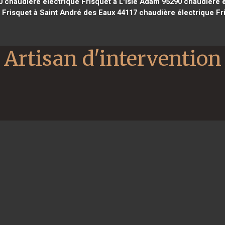
0
chaudière électrique Frisquet à L'Isle Adam 95290
chaudière é
 Frisquet à Saint André des Eaux 44117
chaudière électrique Fri
Artisan d'intervention