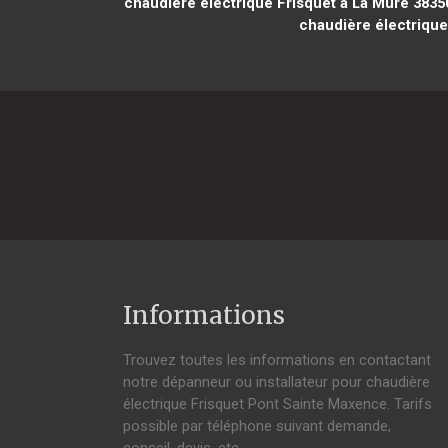
chaudière électrique Frisquet à La Mure 3835
chaudière électrique
Informations
Trouvez toutes les informations en contactant
notre dépanneur ou installateur pour chaudière
électrique Frisquet Pont Sainte Maxence. Tarifs
possible par téléphone suivant demande,
conseil, devis, etc.