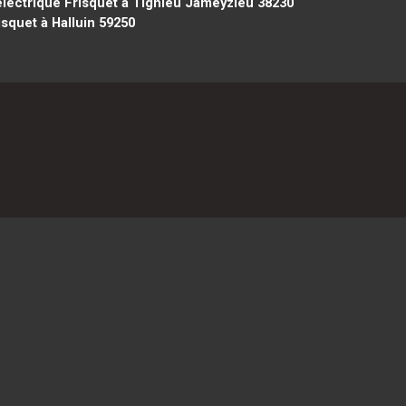
lectrique Frisquet à Tignieu Jameyzieu 38230
squet à Halluin 59250