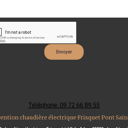
Téléphone: 09 72 66 89 55
ention chaudière électrique Frisquet Pont Sa