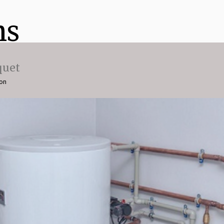
ns
quet
ion