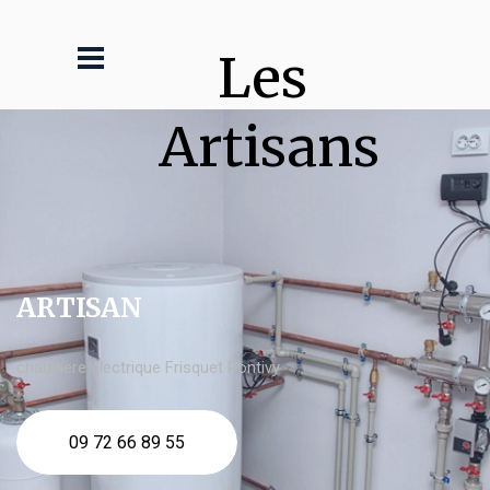
Les 
Artisans
ARTISAN
chaudière électrique Frisquet Pontivy
09 72 66 89 55