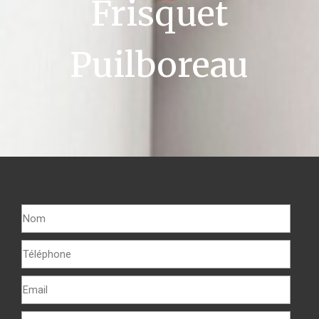
Frisquet
Puilboreau