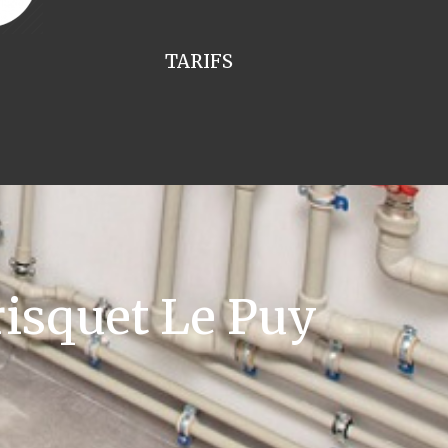
TARIFS
isquet Le Puy