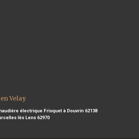
 en Velay
audière électrique Frisquet à Douvrin 62138
rcelles lès Lens 62970