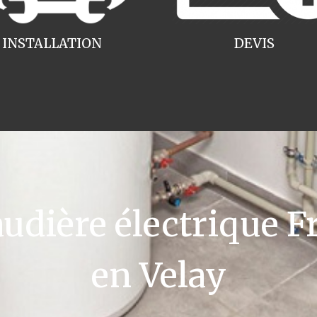
INSTALLATION
DEVIS
dière électrique Fr
en Velay