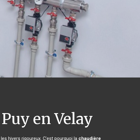
 Puy en Velay
les hivers rigoureux. C'est pourquoi la
chaudière