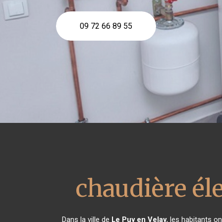
09 72 66 89 55
chaudière él
Dans la ville de
Le Puy en Velay
, les habitants o