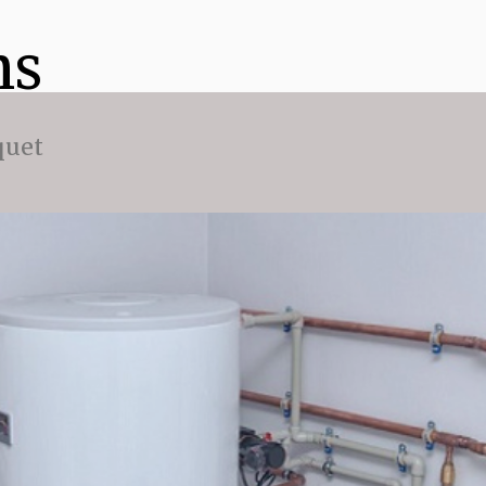
ns
quet